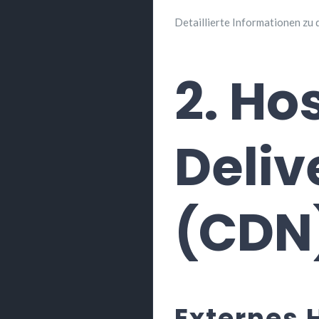
Detaillierte Informationen zu
2. Ho
Deliv
(CDN
Externes 