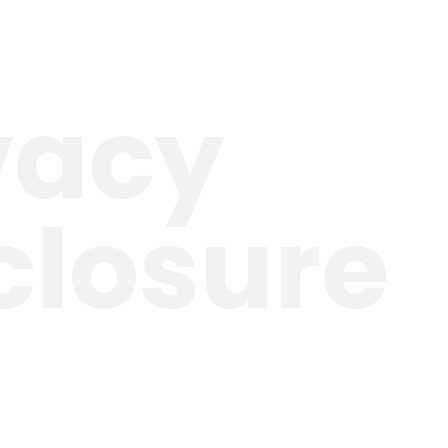
vacy
closure