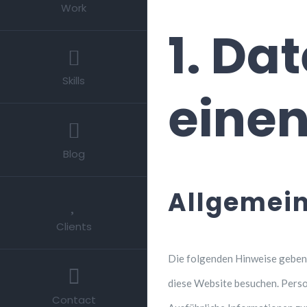
Work
1. Da
Skills
einen
Blog
Allgemein
Clients
Die folgenden Hinweise geben 
diese Website besuchen. Perso
Contact