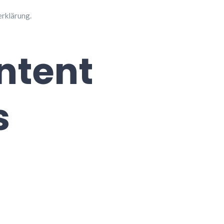
erklärung.
ntent
s