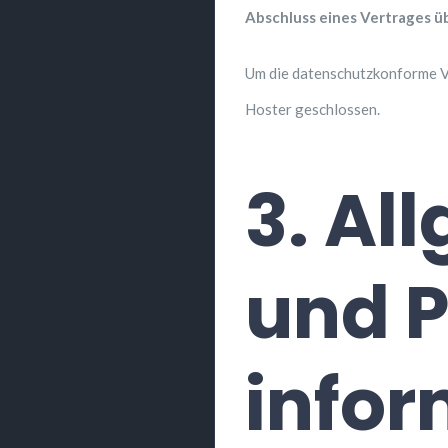
Abschluss eines Vertrages ü
Um die datenschutzkonforme Ve
Hoster geschlossen.
3. Al
und P
info